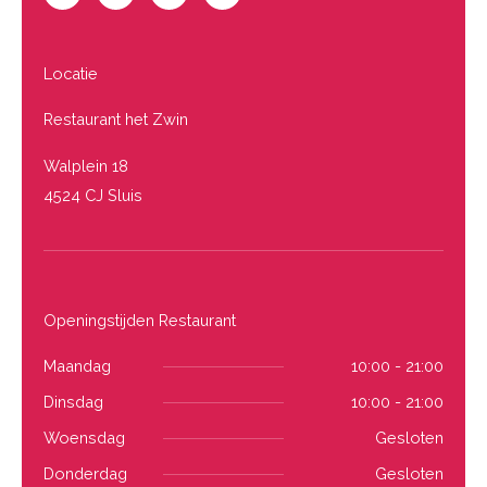
c
s
u
u
e
t
n
t
b
a
d
u
o
g
c
b
o
r
l
e
Locatie
k
a
o
-
m
u
f
d
Restaurant het Zwin
Walplein 18
4524 CJ Sluis
Openingstijden Restaurant
Maandag
10:00 - 21:00
Dinsdag
10:00 - 21:00
Woensdag
Gesloten
Donderdag
Gesloten