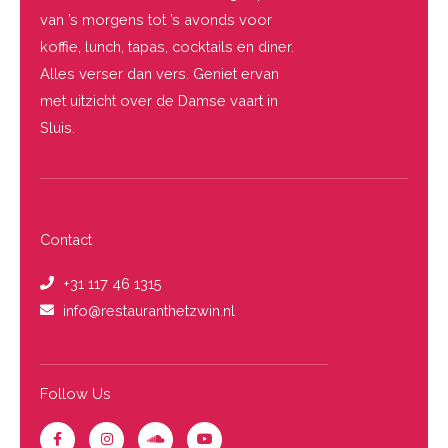
van ’s morgens tot ’s avonds voor
koffie, lunch, tapas, cocktails en diner.
Alles verser dan vers. Geniet ervan
met uitzicht over de Damse vaart in
Sluis.
Contact
+31 117 46 1315
info@restauranthetzwin.nl
Follow Us
F
I
S
Y
a
n
o
o