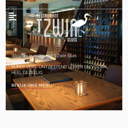
Ga
Menu
naar
de
inhoud
Welkom in restaurant 't Zwin Sluis
SUPER VERS, ONTZETTEND LEKKER EN VOORAL
HÉÉL GEZELLIG
BEKIJK ONS MENU