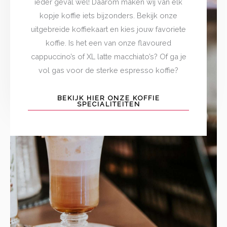
ieder geval wel! Daarom maken wij van elk
kopje koffie iets bijzonders. Bekijk onze
uitgebreide koffiekaart en kies jouw favoriete
koffie. Is het een van onze flavoured
cappuccino’s of XL latte macchiato’s? Of ga je
vol gas voor de sterke espresso koffie?
BEKIJK HIER ONZE KOFFIE
SPECIALITEITEN